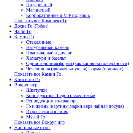
Подарочный
Магнитный
Корпоративные и VIP подарки.
Показать все Комплект Го
Доска Го (Гобан)
Чаши Го
Камни Го
Стеклянные
Натуральный камень
Пластиковые и другие
Хамагури и базальт
Односторонняя форма (как капля на поверхности)
Чечевичная (двояковыпуклая) форма (стандарт)
Показать все Камни Го
Книги по Го
Вокруг игр
Шкатулки
Конструкторы Lego-совместимые
Репродукции го-гравюр
Го и жизнь (картины,марки,вера,чайная посуда)
Игры самопознания.
Музей Го
Показать все Вокруг игр
Настольные игры
Нарды