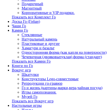
Подарочный
Магнитный
Корпоративные и VIP подарки.
Показать все Комплект Го
Доска Го (Гобан)
Чаши Го
Камни Го
Стеклянные
Натуральный камень
Пластиковые и другие
Хамагури и базальт
Односторонняя форма (как капля на поверхности)
Чечевичная (двояковыпуклая) форма (стандарт)
Показать все Камни Го
Книги по Го
Вокруг игр
Шкатулки
Конструкторы Lego-совместимые
Репродукции го-гравюр
Го и жизнь (картины,марки,вера,чайная посуда)
Игры самопознания.
Музей Го
Показать все Вокруг игр
Настольные игры
Нарды