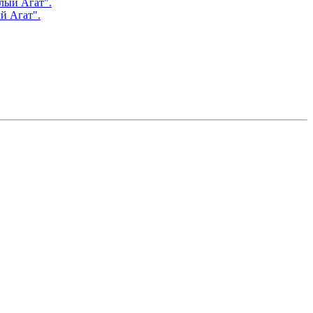
й Агат".