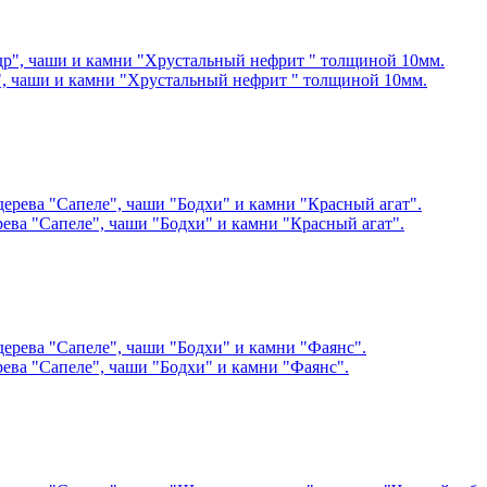
", чаши и камни "Хрустальный нефрит " толщиной 10мм.
рева "Сапеле", чаши "Бодхи" и камни "Красный агат".
рева "Сапеле", чаши "Бодхи" и камни "Фаянс".