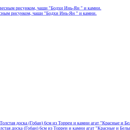
есным рисунком, чаши "Бодхи Инь-Ян " и камни.
стая доска (Гобан) 6см из Торреи и камни агат "Красные и Белы