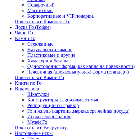
Подарочный
Магнитный
Корпоративные и VIP подарки.
Показать все Комплект Го
Доска Го (Гобан)
Чаши Го
Камни Го
Стеклянные
Натуральный камень
Пластиковые и другие
Хамагури и базальт
Односторонняя форма (как капля на поверхности)
Чечевичная (двояковыпуклая) форма (стандарт)
Показать все Камни Го
Книги по Го
Вокруг игр
Шкатулки
Конструкторы Lego-совместимые
Репродукции го-гравюр
Го и жизнь (картины,марки,вера,чайная посуда)
Игры самопознания.
Музей Го
Показать все Вокруг игр
Настольные игры
Нарды