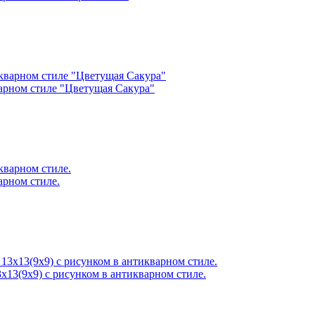
варном стиле "Цветущая Сакура"
арном стиле.
3х13(9х9) c рисунком в антикварном стиле.