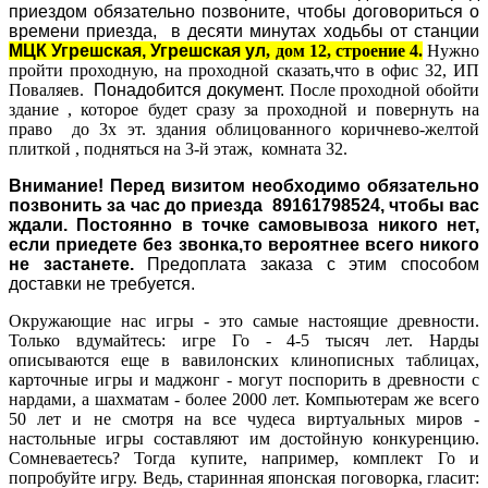
приездом обязательно позвоните, чтобы договориться о
времени приезда, в десяти минутах ходьбы от станции
МЦК
Угрешская
, Угрешская ул
, дом 12, строение 4.
Нужно
пройти проходную, на проходной сказать,что в офис 32, ИП
Поваляев.
Понадобится документ.
После проходной обойти
здание , которое будет сразу за проходной и повернуть на
право до 3х эт. здания облицованного коричнево-желтой
плиткой , подняться на 3-й этаж, комната 32.
Внимание! Перед визитом необходимо обязательно
позвонить за час до приезда 89161798524, чтобы вас
ждали. Постоянно в точке самовывоза никого нет,
если приедете без звонка,то вероятнее всего никого
не застанете.
Предоплата заказа с этим способом
доставки не требуется.
Окружающие нас игры - это самые настоящие древности.
Только вдумайтесь: игре Го - 4-5 тысяч лет. Нарды
описываются еще в вавилонских клинописных таблицах,
карточные игры и маджонг - могут поспорить в древности с
нардами, а шахматам - более 2000 лет. Компьютерам же всего
50 лет и не смотря на все чудеса виртуальных миров -
настольные игры составляют им достойную конкуренцию.
Сомневаетесь? Тогда купите, например, комплект Го и
попробуйте игру. Ведь, старинная японская поговорка, гласит: