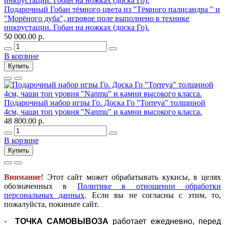
Подарочный Гобан тёмного цвета из "Тёмного палисандра " и
"Морёного дуба", игровое поле выполнено в технике
инкрустации. Гобан на ножках (доска Го).
50 000.00 р.
В корзине
Купить
Подарочный набор игры Го. Доска Го "Torreya" толщиной
4см, чаши топ уровня "Nanmu" и камни высокого класса.
48 800.00 р.
В корзине
Купить
Внимание
! Этот сайт может обрабатывать кукисы, в целях
обозначенных в
Политике в отношении обработки
персональных данных
. Если вы не согласны с этим, то,
пожалуйста, покиньте сайт.
-
ТОЧКА САМОВЫВОЗА
работает ежедневно, перед