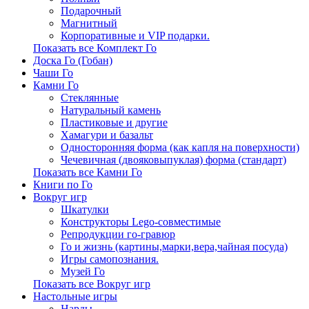
Подарочный
Магнитный
Корпоративные и VIP подарки.
Показать все Комплект Го
Доска Го (Гобан)
Чаши Го
Камни Го
Стеклянные
Натуральный камень
Пластиковые и другие
Хамагури и базальт
Односторонняя форма (как капля на поверхности)
Чечевичная (двояковыпуклая) форма (стандарт)
Показать все Камни Го
Книги по Го
Вокруг игр
Шкатулки
Конструкторы Lego-совместимые
Репродукции го-гравюр
Го и жизнь (картины,марки,вера,чайная посуда)
Игры самопознания.
Музей Го
Показать все Вокруг игр
Настольные игры
Нарды