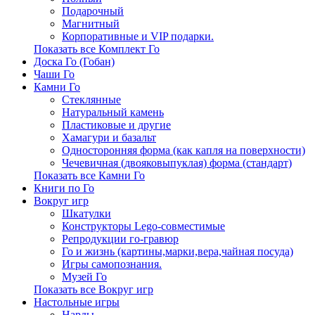
Подарочный
Магнитный
Корпоративные и VIP подарки.
Показать все Комплект Го
Доска Го (Гобан)
Чаши Го
Камни Го
Стеклянные
Натуральный камень
Пластиковые и другие
Хамагури и базальт
Односторонняя форма (как капля на поверхности)
Чечевичная (двояковыпуклая) форма (стандарт)
Показать все Камни Го
Книги по Го
Вокруг игр
Шкатулки
Конструкторы Lego-совместимые
Репродукции го-гравюр
Го и жизнь (картины,марки,вера,чайная посуда)
Игры самопознания.
Музей Го
Показать все Вокруг игр
Настольные игры
Нарды