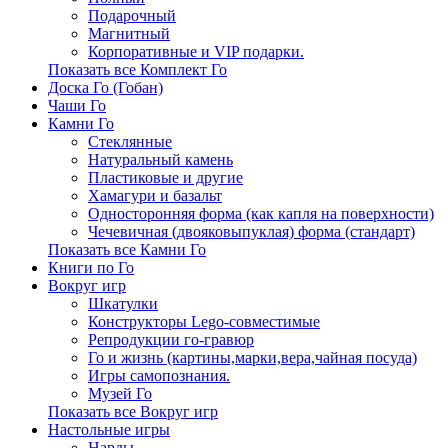
Подарочный
Магнитный
Корпоративные и VIP подарки.
Показать все Комплект Го
Доска Го (Гобан)
Чаши Го
Камни Го
Стеклянные
Натуральный камень
Пластиковые и другие
Хамагури и базальт
Односторонняя форма (как капля на поверхности)
Чечевичная (двояковыпуклая) форма (стандарт)
Показать все Камни Го
Книги по Го
Вокруг игр
Шкатулки
Конструкторы Lego-совместимые
Репродукции го-гравюр
Го и жизнь (картины,марки,вера,чайная посуда)
Игры самопознания.
Музей Го
Показать все Вокруг игр
Настольные игры
Нарды