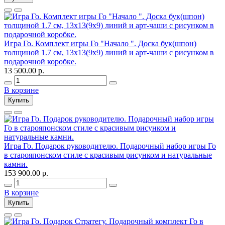
Игра Го. Комплект игры Го "Начало ". Доска бук(шпон)
толщиной 1.7 см, 13х13(9х9) линий и арт-чаши с рисунком в
подарочной коробке.
13 500.00 р.
В корзине
Купить
Игра Го. Подарок руководителю. Подарочный набор игры Го
в старояпонском стиле c красивым рисунком и натуральные
камни.
153 900.00 р.
В корзине
Купить