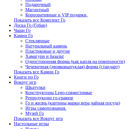
Подарочный
Магнитный
Корпоративные и VIP подарки.
Показать все Комплект Го
Доска Го (Гобан)
Чаши Го
Камни Го
Стеклянные
Натуральный камень
Пластиковые и другие
Хамагури и базальт
Односторонняя форма (как капля на поверхности)
Чечевичная (двояковыпуклая) форма (стандарт)
Показать все Камни Го
Книги по Го
Вокруг игр
Шкатулки
Конструкторы Lego-совместимые
Репродукции го-гравюр
Го и жизнь (картины,марки,вера,чайная посуда)
Игры самопознания.
Музей Го
Показать все Вокруг игр
Настольные игры
Нарды