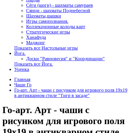
Сёги (шоги) - шахматы самураев
Сянци - шахматы Поднебесной
Шахматы,шашки
Игры самопознания.
Коллекционные колоды карт
Стратегические игры
Ханафуда
Маджонг
Показать все Настольные игры
Йога.
Доски "Равновесия" и "Координации"
Показать все Йога.
Уценка
Главная
Чаши Го
Го-арт. Арт - чаши c рисунком для игрового поля 19х19
в антикварном стиле "Тигр в засаде"
Го-арт. Арт - чаши c
рисунком для игрового поля
19х19 в антикварном стиле