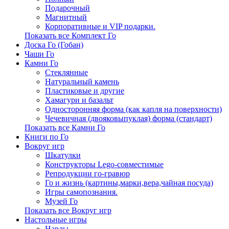
Подарочный
Магнитный
Корпоративные и VIP подарки.
Показать все Комплект Го
Доска Го (Гобан)
Чаши Го
Камни Го
Стеклянные
Натуральный камень
Пластиковые и другие
Хамагури и базальт
Односторонняя форма (как капля на поверхности)
Чечевичная (двояковыпуклая) форма (стандарт)
Показать все Камни Го
Книги по Го
Вокруг игр
Шкатулки
Конструкторы Lego-совместимые
Репродукции го-гравюр
Го и жизнь (картины,марки,вера,чайная посуда)
Игры самопознания.
Музей Го
Показать все Вокруг игр
Настольные игры
Нарды