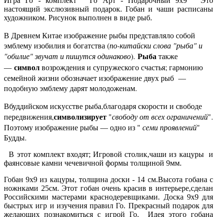
Игра Го - комплект " Го Арт - Подарочный 9х9 " Это
настоящий экслюзивный подарок. Гобан и чаши расписаны
художником. Рисунок выполнен в виде рыб.
В Древнем
Китае
изображение
рыбы
представляло собой
эмблему
изобилия и богатства (
по-китайски слова "рыба" и
Рыба
"обилие" звучат и пишутся одинаково
).
также
символ
—
возрождения
и супружеского счастья; гармонию
семейной жизни обозначает изображение двух рыб
—
подобную эмблему дарят молодоженам.
Вбуддийском искусстве
рыба,
благодаря скорости и свободе
символизирует
передвижения,
"
свободу от всех ограничений
".
Поэтому изображение
рыбы
— одно из "
семи
проявлений
"
Будды
.
В этот комплект входят; Игровой столик,чаши из кацуры и
фаянсовые камни чечевичной формы толщиной 9мм.
Гобан 9х9 из кацуры, толщина доски - 14 см.Высота гобана с
ножнками 25см. Этот гобан очень красив в интерьере,сделан
Российскими мастерами краснодеревщиками. Доска 9х9 для
быстрых игр и изучения правил Го. Прекрасный подарок для
желающих познакомиться с игрой Го. Идея этого гобана