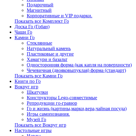
Подарочный
Магнитный
Корпоративные и VIP подарки.
Показать все Комплект Го
Доска Го (Гобан)
Чаши Го
Камни Го
Стеклянные
Натуральный камень
Пластиковые и другие
Хамагури и базальт
Односторонняя форма (как капля на поверхности)
Чечевичная (двояковыпуклая) форма (стандарт)
Показать все Камни Го
Книги по Го
Вокруг игр
Шкатулки
Конструкторы Lego-совместимые
Репродукции го-гравюр
Го и жизнь (картины,марки,вера,чайная посуда)
Игры самопознания.
Музей Го
Показать все Вокруг игр
Настольные игры
Нарды