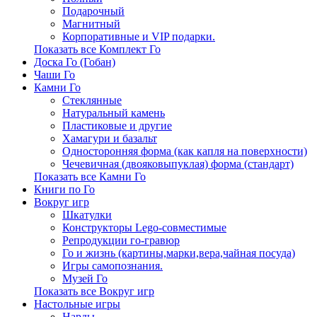
Подарочный
Магнитный
Корпоративные и VIP подарки.
Показать все Комплект Го
Доска Го (Гобан)
Чаши Го
Камни Го
Стеклянные
Натуральный камень
Пластиковые и другие
Хамагури и базальт
Односторонняя форма (как капля на поверхности)
Чечевичная (двояковыпуклая) форма (стандарт)
Показать все Камни Го
Книги по Го
Вокруг игр
Шкатулки
Конструкторы Lego-совместимые
Репродукции го-гравюр
Го и жизнь (картины,марки,вера,чайная посуда)
Игры самопознания.
Музей Го
Показать все Вокруг игр
Настольные игры
Нарды