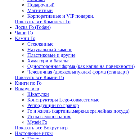
Подарочный
Магнитный
Корпоративные и VIP подарки.
Показать все Комплект Го
Доска Го (Гобан)
Чаши Го
Камни Го
Стеклянные
Натуральный камень
Пластиковые и другие
Хамагури и базальт
Односторонняя форма (как капля на поверхности)
Чечевичная (двояковыпуклая) форма (стандарт)
Показать все Камни Го
Книги по Го
Вокруг игр
Шкатулки
Конструкторы Lego-совместимые
Репродукции го-гравюр
Го и жизнь (картины,марки,вера,чайная посуда)
Игры самопознания.
Музей Го
Показать все Вокруг игр
Настольные игры
Нарды