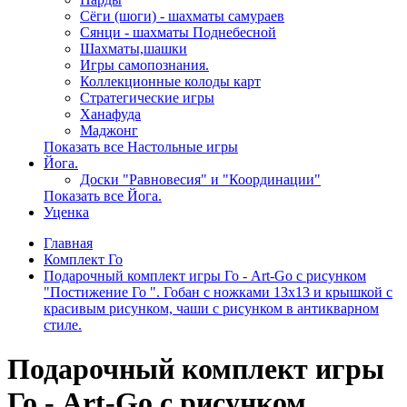
Сёги (шоги) - шахматы самураев
Сянци - шахматы Поднебесной
Шахматы,шашки
Игры самопознания.
Коллекционные колоды карт
Стратегические игры
Ханафуда
Маджонг
Показать все Настольные игры
Йога.
Доски "Равновесия" и "Координации"
Показать все Йога.
Уценка
Главная
Комплект Го
Подарочный комплект игры Го - Art-Go с рисунком
"Постижение Го ". Гобан с ножками 13х13 и крышкой с
красивым рисунком, чаши с рисунком в антикварном
стиле.
Подарочный комплект игры
Го - Art-Go с рисунком