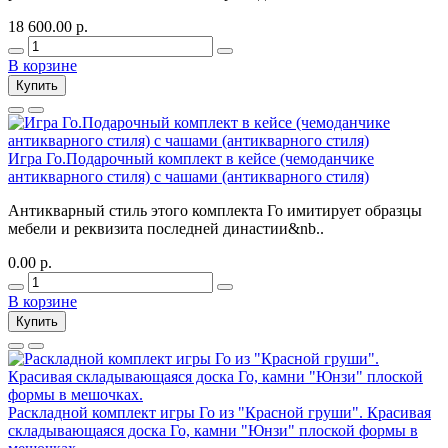
18 600.00 р.
В корзине
Купить
Игра Го.Подарочный комплект в кейсе (чемоданчике
антикварного стиля) с чашами (антикварного стиля)
Антикварный стиль этого комплекта Го имитирует образцы
мебели и реквизита последней династии&nb..
0.00 р.
В корзине
Купить
Раскладной комплект игры Го из "Красной груши". Красивая
складывающаяся доска Го, камни "Юнзи" плоской формы в