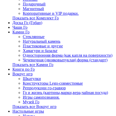
Подарочный
Магнитный
Корпоративные и VIP подарки.
Показать все Комплект Го
Доска Го (Гобан)
Чаши Го
Камни Го
Стеклянные
Натуральный камень
Пластиковые и другие
Хамагури и базальт
Односторонняя форма (как капля на поверхности)
Чечевичная (двояковыпуклая) форма (стандарт)
Показать все Камни Го
Книги по Го
Вокруг игр
Шкатулки
Конструкторы Lego-совместимые
Репродукции го-гравюр
Го и жизнь (картины,марки,вера,чайная посуда)
Игры самопознания.
Музей Го
Показать все Вокруг игр
Настольные игры
Нарды