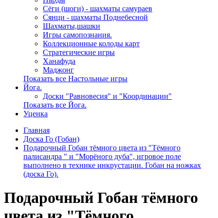
Сёги (шоги) - шахматы самураев
Сянци - шахматы Поднебесной
Шахматы,шашки
Игры самопознания.
Коллекционные колоды карт
Стратегические игры
Ханафуда
Маджонг
Показать все Настольные игры
Йога.
Доски "Равновесия" и "Координации"
Показать все Йога.
Уценка
Главная
Доска Го (Гобан)
Подарочный Гобан тёмного цвета из "Тёмного
палисандра " и "Морёного дуба", игровое поле
выполнено в технике инкрустации. Гобан на ножках
(доска Го).
Подарочный Гобан тёмного
цвета из "Тёмного