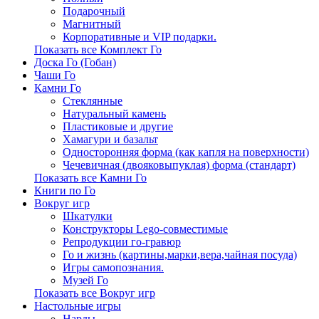
Подарочный
Магнитный
Корпоративные и VIP подарки.
Показать все Комплект Го
Доска Го (Гобан)
Чаши Го
Камни Го
Стеклянные
Натуральный камень
Пластиковые и другие
Хамагури и базальт
Односторонняя форма (как капля на поверхности)
Чечевичная (двояковыпуклая) форма (стандарт)
Показать все Камни Го
Книги по Го
Вокруг игр
Шкатулки
Конструкторы Lego-совместимые
Репродукции го-гравюр
Го и жизнь (картины,марки,вера,чайная посуда)
Игры самопознания.
Музей Го
Показать все Вокруг игр
Настольные игры
Нарды