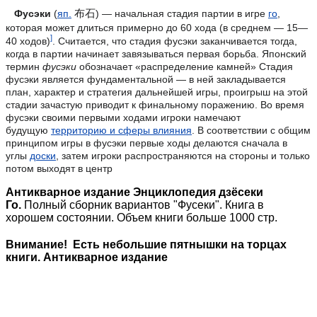
布石
Фусэки
(
яп.
) — начальная стадия партии в игре
го
,
которая может длиться примерно до 60 хода (в среднем — 15—
]
40 ходов)
. Считается, что стадия фусэки заканчивается тогда,
когда в партии начинает завязываться первая борьба
. Японский
термин
фусэки
обозначает «распределение камней»
Стадия
фусэки является фундаментальной — в ней закладывается
план, характер и стратегия дальнейшей игры, проигрыш на этой
стадии зачастую приводит к финальному поражению
. Во время
фусэки своими первыми ходами игроки намечают
будущую
территорию и сферы влияния
. В соответствии с общим
принципом игры в фусэки первые ходы делаются сначала в
углы
доски
, затем игроки распространяются на стороны и только
потом выходят в центр
Антикварное издание
Энциклопедия дзёсеки
Го.
Полный сборник вариантов "Фусеки". Книга в
хорошем состоянии. Объем книги больше 1000 стр.
Внимание! Есть небольшие пятнышки на торцах
книги. Антикварное издание