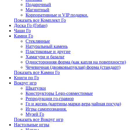
Подарочный
Магнитный
Корпоративные и VIP подарки.
Показать все Комплект Го
Доска Го (Гобан)
Чаши Го
Камни Го
Стеклянные
Натуральный камень
Пластиковые и другие
Хамагури и базальт
Односторонняя форма (как капля на поверхности)
Чечевичная (двояковыпуклая) форма (стандарт)
Показать все Камни Го
Книги по Го
Вокруг игр
Шкатулки
Конструкторы Lego-совместимые
Репродукции го-гравюр
Го и жизнь (картины,марки,вера,чайная посуда)
Игры самопознания.
Музей Го
Показать все Вокруг игр
Настольные игры
Нарды