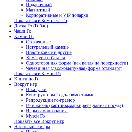
Подарочный
Магнитный
Корпоративные и VIP подарки.
Показать все Комплект Го
Доска Го (Гобан)
Чаши Го
Камни Го
Стеклянные
Натуральный камень
Пластиковые и другие
Хамагури и базальт
Односторонняя форма (как капля на поверхности)
Чечевичная (двояковыпуклая) форма (стандарт)
Показать все Камни Го
Книги по Го
Вокруг игр
Шкатулки
Конструкторы Lego-совместимые
Репродукции го-гравюр
Го и жизнь (картины,марки,вера,чайная посуда)
Игры самопознания.
Музей Го
Показать все Вокруг игр
Настольные игры
Нарды