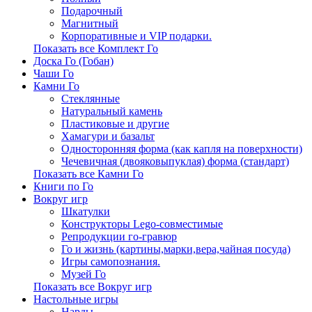
Подарочный
Магнитный
Корпоративные и VIP подарки.
Показать все Комплект Го
Доска Го (Гобан)
Чаши Го
Камни Го
Стеклянные
Натуральный камень
Пластиковые и другие
Хамагури и базальт
Односторонняя форма (как капля на поверхности)
Чечевичная (двояковыпуклая) форма (стандарт)
Показать все Камни Го
Книги по Го
Вокруг игр
Шкатулки
Конструкторы Lego-совместимые
Репродукции го-гравюр
Го и жизнь (картины,марки,вера,чайная посуда)
Игры самопознания.
Музей Го
Показать все Вокруг игр
Настольные игры
Нарды