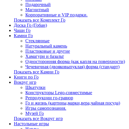
Подарочный
Магнитный
Корпоративные и VIP подарки.
Показать все Комплект Го
Доска Го (Гобан)
Чаши Го
Камни Го
Стеклянные
Натуральный камень
Пластиковые и другие
Хамагури и базальт
Односторонняя форма (как капля на поверхности)
Чечевичная (двояковыпуклая) форма (стандарт)
Показать все Камни Го
Книги по Го
Вокруг игр
Шкатулки
Конструкторы Lego-совместимые
Репродукции го-гравюр
Го и жизнь (картины,марки,вера,чайная посуда)
Игры самопознания.
Музей Го
Показать все Вокруг игр
Настольные игры
Нарды